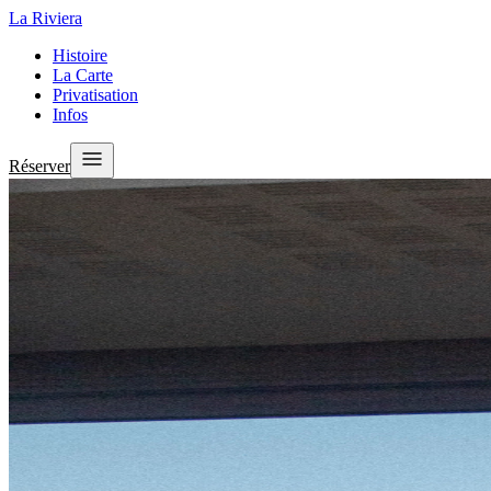
La
Riviera
Histoire
La Carte
Privatisation
Infos
Réserver